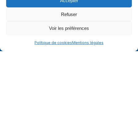
Accepter
Refuser
Nos savoir-faire
Voir les préférences
Tertiaire et commerce
Politique de cookies
Mentions légales
Industriels, logistiques et agroalimentaires
Génie civil et environnement
Travaux services
Allez plus loin
Nos actualités
Nos réalisations